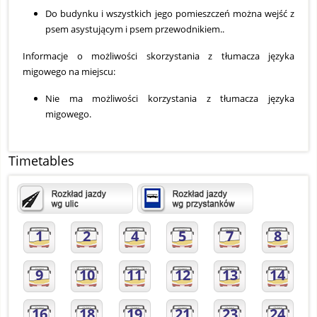
Do budynku i wszystkich jego pomieszczeń można wejść z
psem asystującym i psem przewodnikiem..
Informacje o możliwości skorzystania z tłumacza języka
migowego na miejscu:
Nie ma możliwości korzystania z tłumacza języka
migowego.
Timetables
1
2
4
5
7
8
9
10
11
12
13
14
16
18
19
21
23
24