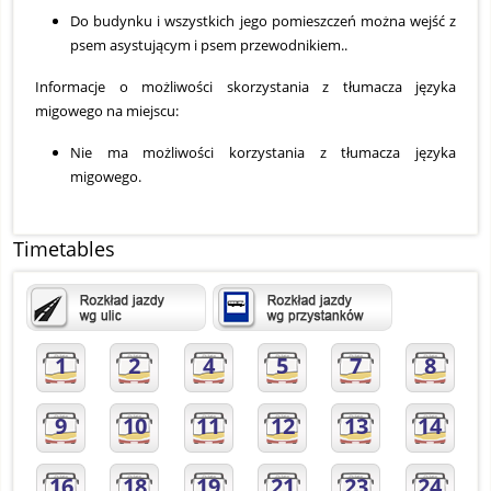
Do budynku i wszystkich jego pomieszczeń można wejść z
psem asystującym i psem przewodnikiem..
Informacje o możliwości skorzystania z tłumacza języka
migowego na miejscu:
Nie ma możliwości korzystania z tłumacza języka
migowego.
Timetables
1
2
4
5
7
8
9
10
11
12
13
14
16
18
19
21
23
24