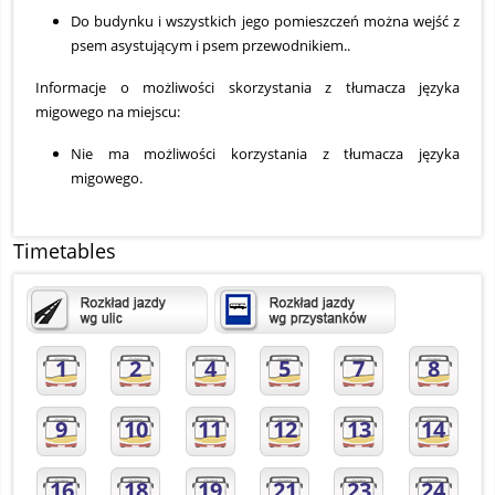
Do budynku i wszystkich jego pomieszczeń można wejść z
psem asystującym i psem przewodnikiem..
Informacje o możliwości skorzystania z tłumacza języka
migowego na miejscu:
Nie ma możliwości korzystania z tłumacza języka
migowego.
Timetables
1
2
4
5
7
8
9
10
11
12
13
14
16
18
19
21
23
24