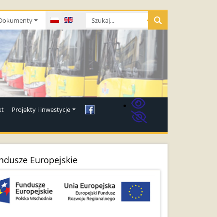
Wybierz swój język
Dokumenty
kt
Projekty i inwestycje
ndusze Europejskie