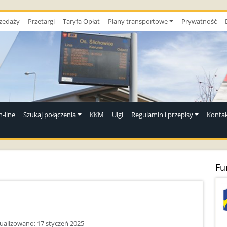
zedaży
Przetargi
Taryfa Opłat
Plany transportowe
Prywatność
-line
Szukaj połączenia
KKM
Ulgi
Regulamin i przepisy
Konta
Fu
ualizowano: 17 styczeń 2025