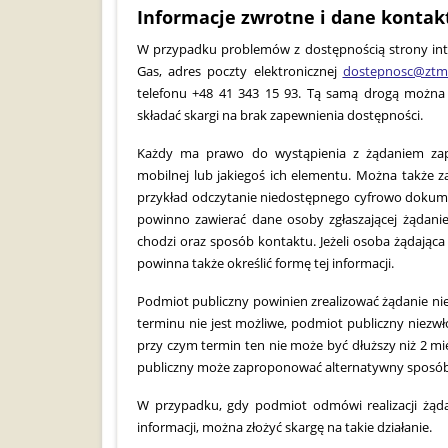
Informacje zwrotne i dane konta
W przypadku problemów z dostępnością strony inte
Gas, adres poczty elektronicznej
dostepnosc@ztm.k
telefonu +48 41 343 15 93. Tą samą drogą można s
składać skargi na brak zapewnienia dostępności.
Każdy ma prawo do wystąpienia z żądaniem zapew
mobilnej lub jakiegoś ich elementu. Można także 
przykład odczytanie niedostępnego cyfrowo dokumen
powinno zawierać dane osoby zgłaszającej żądanie
chodzi oraz sposób kontaktu. Jeżeli osoba żądająca
powinna także określić formę tej informacji.
Podmiot publiczny powinien zrealizować żądanie niezw
terminu nie jest możliwe, podmiot publiczny niezwło
przy czym termin ten nie może być dłuższy niż 2 mie
publiczny może zaproponować alternatywny sposób 
W przypadku, gdy podmiot odmówi realizacji żąd
informacji, można złożyć skargę na takie działanie.