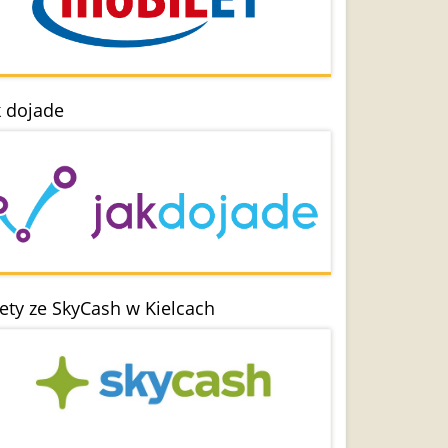
k dojade
lety ze SkyCash w Kielcach