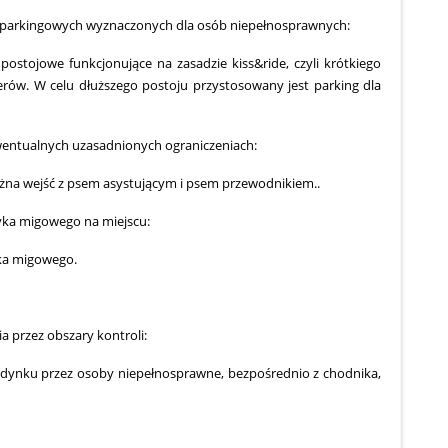
jsc parkingowych wyznaczonych dla osób niepełnosprawnych:
 postojowe funkcjonujące na zasadzie kiss&ride, czyli krótkiego
erów. W celu dłuższego postoju przystosowany jest parking dla
wentualnych uzasadnionych ograniczeniach:
żna wejść z psem asystującym i psem przewodnikiem..
zyka migowego na miejscu:
yka migowego.
a przez obszary kontroli:
dynku przez osoby niepełnosprawne, bezpośrednio z chodnika,