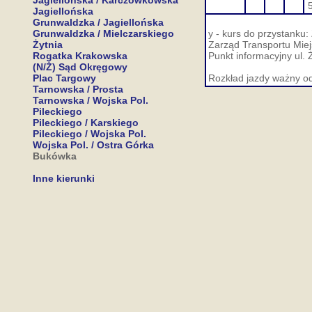
Jagiellońska / Karczówkowska
Jagiellońska
Grunwaldzka / Jagiellońska
Grunwaldzka / Mielczarskiego
y - kurs do przystanku:
Żytnia
Zarząd Transportu Miejs
Rogatka Krakowska
Punkt informacyjny ul. 
(N/Ż) Sąd Okręgowy
Plac Targowy
Rozkład jazdy ważny od
Tarnowska / Prosta
Tarnowska / Wojska Pol.
Pileckiego
Pileckiego / Karskiego
Pileckiego / Wojska Pol.
Wojska Pol. / Ostra Górka
Bukówka
Inne kierunki