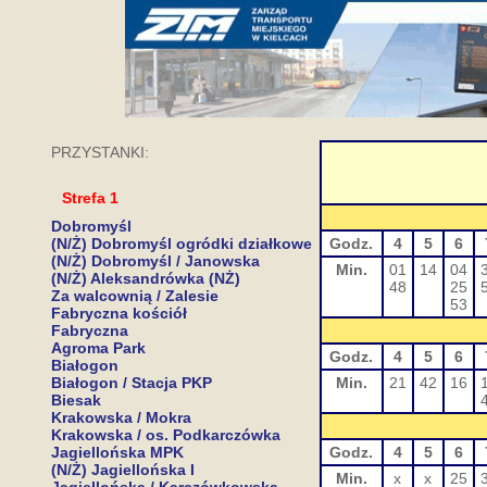
PRZYSTANKI:
Strefa 1
Dobromyśl
(N/Ż) Dobromyśl ogródki działkowe
Godz.
4
5
6
(N/Ż) Dobromyśl / Janowska
Min.
01
14
04
(N/Ż) Aleksandrówka (NŻ)
48
25
Za walcownią / Zalesie
53
Fabryczna kościół
Fabryczna
Agroma Park
Godz.
4
5
6
Białogon
Białogon / Stacja PKP
Min.
21
42
16
Biesak
Krakowska / Mokra
Krakowska / os. Podkarczówka
Jagiellońska MPK
Godz.
4
5
6
(N/Ż) Jagiellońska I
Min.
x
x
25