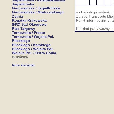
Jagiellońska / Karczówkowska
Jagiellońska
Grunwaldzka / Jagiellońska
Grunwaldzka / Mielczarskiego
y - kurs do przystanku:
Żytnia
Zarząd Transportu Miejs
Rogatka Krakowska
Punkt informacyjny ul. 
(N/Ż) Sąd Okręgowy
Plac Targowy
Rozkład jazdy ważny od
Tarnowska / Prosta
Tarnowska / Wojska Pol.
Pileckiego
Pileckiego / Karskiego
Pileckiego / Wojska Pol.
Wojska Pol. / Ostra Górka
Bukówka
Inne kierunki