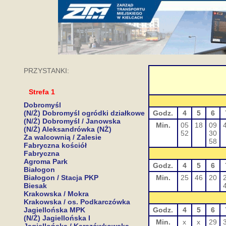
PRZYSTANKI:
Strefa 1
Dobromyśl
(N/Ż) Dobromyśl ogródki działkowe
Godz.
4
5
6
(N/Ż) Dobromyśl / Janowska
Min.
05
18
09
(N/Ż) Aleksandrówka (NŻ)
52
30
Za walcownią / Zalesie
58
Fabryczna kościół
Fabryczna
Agroma Park
Godz.
4
5
6
Białogon
Białogon / Stacja PKP
Min.
25
46
20
Biesak
Krakowska / Mokra
Krakowska / os. Podkarczówka
Jagiellońska MPK
Godz.
4
5
6
(N/Ż) Jagiellońska I
Min.
x
x
29