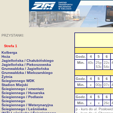
PRZYSTANKI:
Strefa 1
Kolberga
Hoża
Godz.
4
5
6
Jagiellońska / Chałubińskiego
Min.
40c
25p
22c
Jagiellońska / Piekoszowska
53c
54c
Grunwaldzka / Jagiellońska
Grunwaldzka / Mielczarskiego
Żytnia
Godz.
4
5
6
Ściegiennego WDK
Stadion Miejski
Min.
x
00p
07c
Ściegiennego / cmentarz
Ściegiennego / Husarska
Ściegiennego / Podlasie
Godz.
4
5
6
Ściegiennego
Min.
x
x
26c
Ściegiennego / Weterynaryjna
Ściegiennego / Leśniówka
p - kurs do ul. Posłowic