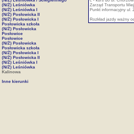
(N/Ż) Leśniówka / Ściegiennego
c - kurs do ul. Chorzow
(N/Ż) Leśniówka
Zarząd Transportu Miej
(N/Ż) Leśniówka I
Punkt informacyjny ul. 
(N/Ż) Posłowicka II
(N/Ż) Posłowicka I
Rozkład jazdy ważny o
Posłowicka szkoła
(N/Ż) Posłowicka
Posłowice
Posłowice
(N/Ż) Posłowicka
Posłowicka szkoła
(N/Ż) Posłowicka I
(N/Ż) Posłowicka II
(N/Ż) Leśniówka I
(N/Ż) Leśniówka
Kalinowa
Inne kierunki