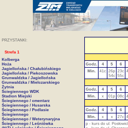
PRZYSTANKI:
Strefa 1
Kolberga
Hoża
Godz.
4
5
6
Jagiellońska / Chałubińskiego
Min.
41c
26p
23c
Jagiellońska / Piekoszowska
54c
55c
Grunwaldzka / Jagiellońska
Grunwaldzka / Mielczarskiego
Żytnia
Godz.
4
5
6
Ściegiennego WDK
Stadion Miejski
Min.
x
01p
08c
Ściegiennego / cmentarz
Ściegiennego / Husarska
Ściegiennego / Podlasie
Godz.
4
5
6
Ściegiennego
Min.
x
x
27c
Ściegiennego / Weterynaryjna
Ściegiennego / Leśniówka
p - kurs do ul. Posłowic