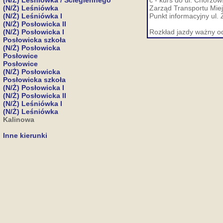
(N/Ż) Leśniówka / Ściegiennego
c - kurs do ul. Chorzow
(N/Ż) Leśniówka
Zarząd Transportu Miej
(N/Ż) Leśniówka I
Punkt informacyjny ul. 
(N/Ż) Posłowicka II
(N/Ż) Posłowicka I
Rozkład jazdy ważny o
Posłowicka szkoła
(N/Ż) Posłowicka
Posłowice
Posłowice
(N/Ż) Posłowicka
Posłowicka szkoła
(N/Ż) Posłowicka I
(N/Ż) Posłowicka II
(N/Ż) Leśniówka I
(N/Ż) Leśniówka
Kalinowa
Inne kierunki