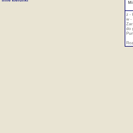
Inne kierunki
Mi
z -
w -
Zar
do 
Pun
Roz