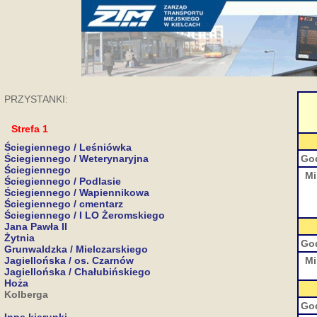
PRZYSTANKI:
Strefa 1
Ściegiennego / Leśniówka
Ściegiennego / Weterynaryjna
Go
Ściegiennego
Mi
Ściegiennego / Podlasie
Ściegiennego / Wapiennikowa
Ściegiennego / cmentarz
Ściegiennego / I LO Żeromskiego
Jana Pawła II
Żytnia
Go
Grunwaldzka / Mielczarskiego
Jagiellońska / os. Czarnów
Mi
Jagiellońska / Chałubińskiego
Hoża
Kolberga
Go