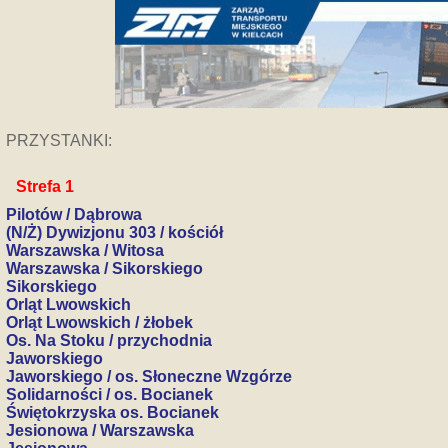
PRZYSTANKI:
Strefa 1
Pilotów / Dąbrowa
(N/Ż) Dywizjonu 303 / kościół
Warszawska / Witosa
Warszawska / Sikorskiego
Sikorskiego
Orląt Lwowskich
Orląt Lwowskich / żłobek
Os. Na Stoku / przychodnia
Jaworskiego
Jaworskiego / os. Słoneczne Wzgórze
Solidarności / os. Bocianek
Świętokrzyska os. Bocianek
Jesionowa / Warszawska