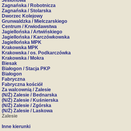
Jesionowa
Zagnańska / Robotnicza
Zagnańska / Stolarska
Dworzec Kolejowy
Grunwaldzka / Mielczarskiego
Centrum / Krwiodawstwa
Jagiellońska / Artwińskiego
Jagiellońska / Karczówkowska
Jagiellońska MPK
Krakowska MPK
Krakowska / os. Podkarczówka
Krakowska / Mokra
Biesak
Białogon / Stacja PKP
Białogon
Fabryczna
Fabryczna kościół
Za walcownią / Zalesie
(N/Ż) Zalesie / Bednarska
(N/Ż) Zalesie / Kuśnierska
(N/Ż) Zalesie / Zgórska
(N/Ż) Zalesie / Laskowa
Zalesie
Inne kierunki