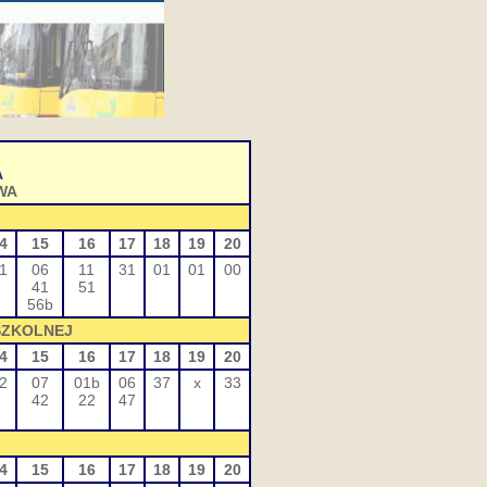
A
WA
4
15
16
17
18
19
20
1
06
11
31
01
01
00
41
51
56b
SZKOLNEJ
4
15
16
17
18
19
20
2
07
01b
06
37
x
33
42
22
47
4
15
16
17
18
19
20