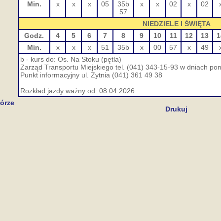
Min.
x
x
x
05
35b
x
x
02
x
02
57
NIEDZIELE I ŚWIĘTA
Godz.
4
5
6
7
8
9
10
11
12
13
1
Min.
x
x
x
51
35b
x
00
57
x
49
b - kurs do: Os. Na Stoku (pętla)
Zarząd Transportu Miejskiego tel. (041) 343-15-93 w dniach pon.
Punkt informacyjny ul. Żytnia (041) 361 49 38
Rozkład jazdy ważny od: 08.04.2026.
órze
Drukuj