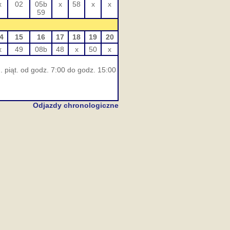
x
02
05b
x
58
x
x
59
4
15
16
17
18
19
20
x
49
08b
48
x
50
x
 piąt. od godz. 7:00 do godz. 15:00
Odjazdy chronologiczne