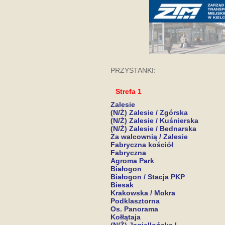
PRZYSTANKI:
Strefa 1
Zalesie
(N/Ż) Zalesie / Zgórska
(N/Ż) Zalesie / Kuśnierska
(N/Ż) Zalesie / Bednarska
Za walcownią / Zalesie
Fabryczna kościół
Fabryczna
Agroma Park
Białogon
Białogon / Stacja PKP
Biesak
Krakowska / Mokra
Podklasztorna
Os. Panorama
Kołłątaja