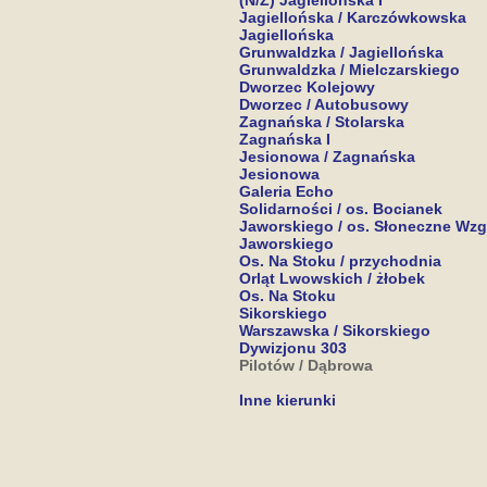
(N/Ż) Jagiellońska I
Jagiellońska / Karczówkowska
Jagiellońska
Grunwaldzka / Jagiellońska
Grunwaldzka / Mielczarskiego
Dworzec Kolejowy
Dworzec / Autobusowy
Zagnańska / Stolarska
Zagnańska I
Jesionowa / Zagnańska
Jesionowa
Galeria Echo
Solidarności / os. Bocianek
Jaworskiego / os. Słoneczne Wzg
Jaworskiego
Os. Na Stoku / przychodnia
Orląt Lwowskich / żłobek
Os. Na Stoku
Sikorskiego
Warszawska / Sikorskiego
Dywizjonu 303
Pilotów / Dąbrowa
Inne kierunki