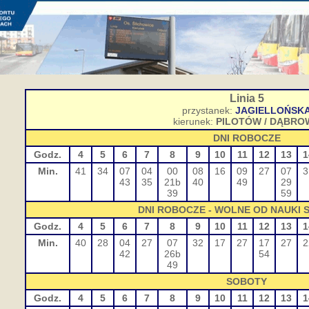
Linia 5
przystanek:
JAGIELLOŃSK
kierunek:
PILOTÓW / DĄBRO
DNI ROBOCZE
Godz.
4
5
6
7
8
9
10
11
12
13
1
Min.
41
34
07
04
00
08
16
09
27
07
3
43
35
21b
40
49
29
39
59
DNI ROBOCZE - WOLNE OD NAUKI 
Godz.
4
5
6
7
8
9
10
11
12
13
1
Min.
40
28
04
27
07
32
17
27
17
27
2
42
26b
54
49
SOBOTY
Godz.
4
5
6
7
8
9
10
11
12
13
1