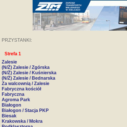
PRZYSTANKI:
Strefa 1
Zalesie
(N/Ż) Zalesie / Zgórska
(N/Ż) Zalesie / Kuśnierska
(N/Ż) Zalesie / Bednarska
Za walcownią / Zalesie
Fabryczna kościół
Fabryczna
Agroma Park
Białogon
Białogon / Stacja PKP
Biesak
Krakowska / Mokra
Podklasztorna