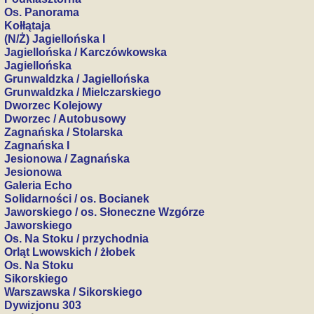
Os. Panorama
Kołłątaja
(N/Ż) Jagiellońska I
Jagiellońska / Karczówkowska
Jagiellońska
Grunwaldzka / Jagiellońska
Grunwaldzka / Mielczarskiego
Dworzec Kolejowy
Dworzec / Autobusowy
Zagnańska / Stolarska
Zagnańska I
Jesionowa / Zagnańska
Jesionowa
Galeria Echo
Solidarności / os. Bocianek
Jaworskiego / os. Słoneczne Wzgórze
Jaworskiego
Os. Na Stoku / przychodnia
Orląt Lwowskich / żłobek
Os. Na Stoku
Sikorskiego
Warszawska / Sikorskiego
Dywizjonu 303