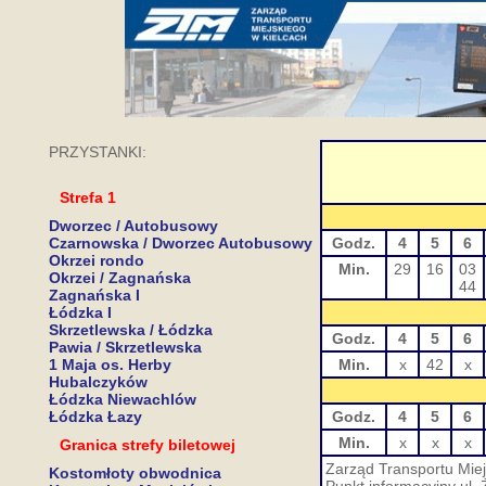
PRZYSTANKI:
Strefa 1
Dworzec / Autobusowy
Czarnowska / Dworzec Autobusowy
Godz.
4
5
6
Okrzei rondo
Min.
29
16
03
Okrzei / Zagnańska
44
Zagnańska I
Łódzka I
Skrzetlewska / Łódzka
Godz.
4
5
6
Pawia / Skrzetlewska
1 Maja os. Herby
Min.
x
42
x
Hubalczyków
Łódzka Niewachlów
Łódzka Łazy
Godz.
4
5
6
Min.
x
x
x
Granica strefy biletowej
Zarząd Transportu Miej
Kostomłoty obwodnica