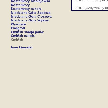
Punkt informacyjny ul. 
Kostomłoty Maciejówka
Kostomłoty
Rozkład jazdy ważny o
Kostomłoty szkoła
Miedziana Góra Zagórze
Miedziana Góra Ciosowa
Miedziana Góra Wykień
Wyrowce
Podgród
Ćmińsk stacja paliw
Ćmińsk szkoła
Ćmińsk
Inne kierunki