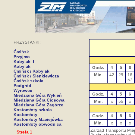
PRZYSTANKI:
Ćmińsk
Przyjmo
Kobylaki I
Kobylaki
Godz.
4
5
6
Ćmińsk / Kobylaki
Min.
42
29
16
Ćmińsk / Sienkiewicza
57
Ćmińsk szkoła
Podgród
Wyrowce
Godz.
4
5
6
Miedziana Góra Wykień
Miedziana Góra Ciosowa
Min.
x
55
x
Miedziana Góra Zagórze
Kostomłoty szkoła
Kostomłoty
Godz.
4
5
6
Kostomłoty Maciejówka
Min.
x
x
x
Kostomłoty obwodnica
Zarząd Transportu Miej
Strefa 1