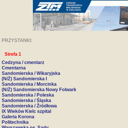
PRZYSTANKI:
Strefa 1
Cedzyna / cmentarz
Cmentarna
Sandomierska / Wikaryjska
(N/Ż) Sandomierska I
Sandomierska / Morcinka
(N/Ż) Sandomierska Nowy Folwark
Sandomierska / Poleska
Sandomierska / Śląska
Sandomierska / Źródłowa
IX Wieków Kielc szpital
Galeria Korona
Politechnika
Warszawska os. Sady