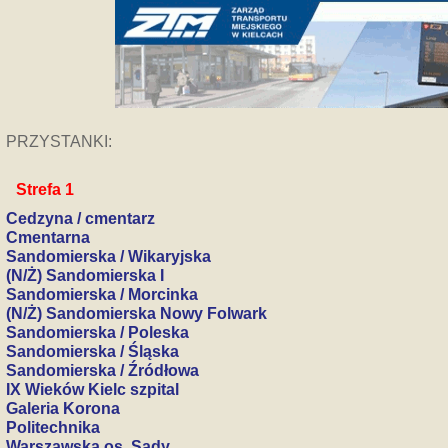
PRZYSTANKI:
Strefa 1
Cedzyna / cmentarz
Cmentarna
Sandomierska / Wikaryjska
(N/Ż) Sandomierska I
Sandomierska / Morcinka
(N/Ż) Sandomierska Nowy Folwark
Sandomierska / Poleska
Sandomierska / Śląska
Sandomierska / Źródłowa
IX Wieków Kielc szpital
Galeria Korona
Politechnika
Warszawska os. Sady