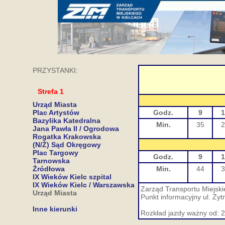
PRZYSTANKI:
Strefa 1
Urząd Miasta
Plac Artystów
Godz.
9
1
Bazylika Katedralna
Min.
35
2
Jana Pawła II / Ogrodowa
Rogatka Krakowska
(N/Ż) Sąd Okręgowy
Plac Targowy
Godz.
9
1
Tarnowska
Źródłowa
Min.
44
3
IX Wieków Kielc szpital
IX Wieków Kielc / Warszawska
Zarząd Transportu Miejskie
Urząd Miasta
Punkt informacyjny ul. Żyt
Inne kierunki
Rozkład jazdy ważny od: 