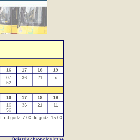
16
17
18
19
07
36
21
x
52
16
17
18
19
16
36
21
11
56
t. od godz. 7:00 do godz. 15:00
Odjazdy chronologiczne