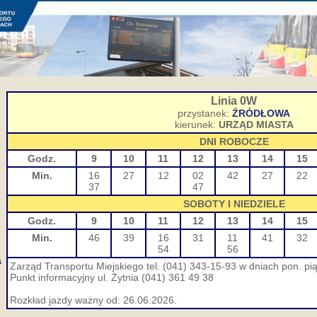
Linia 0W
przystanek:
ŹRÓDŁOWA
kierunek:
URZĄD MIASTA
DNI ROBOCZE
Godz.
9
10
11
12
13
14
15
Min.
16
27
12
02
42
27
22
37
47
SOBOTY I NIEDZIELE
Godz.
9
10
11
12
13
14
15
Min.
46
39
16
31
11
41
32
54
56
a
Zarząd Transportu Miejskiego tel. (041) 343-15-93 w dniach pon. pią
Punkt informacyjny ul. Żytnia (041) 361 49 38
Rozkład jazdy ważny od: 26.06.2026.