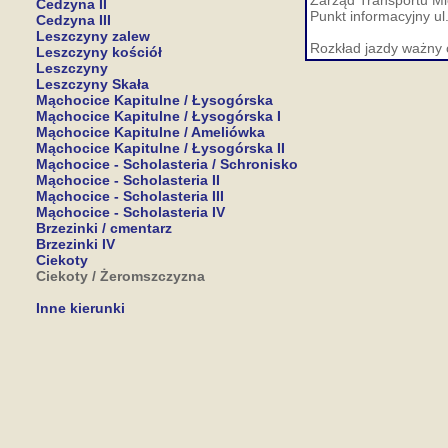
Zarząd Transportu Mie
Cedzyna II
Punkt informacyjny ul
Cedzyna III
Leszczyny zalew
Rozkład jazdy ważny 
Leszczyny kościół
Leszczyny
Leszczyny Skała
Mąchocice Kapitulne / Łysogórska
Mąchocice Kapitulne / Łysogórska I
Mąchocice Kapitulne / Ameliówka
Mąchocice Kapitulne / Łysogórska II
Mąchocice - Scholasteria / Schronisko
Mąchocice - Scholasteria II
Mąchocice - Scholasteria III
Mąchocice - Scholasteria IV
Brzezinki / cmentarz
Brzezinki IV
Ciekoty
Ciekoty / Żeromszczyzna
Inne kierunki