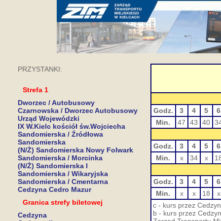
PRZYSTANKI:
Strefa 1
Dworzec / Autobusowy
Czarnowska / Dworzec Autobusowy
Godz.
3
4
5
6
Urząd Wojewódzki
Min.
47
43
40
3
IX W.Kielc kościół św.Wojciecha
Sandomierska / Źródłowa
Sandomierska
Godz.
3
4
5
6
(N/Ż) Sandomierska Nowy Folwark
Sandomierska / Morcinka
Min.
x
34
x
1
(N/Ż) Sandomierska I
Sandomierska / Wikaryjska
Sandomierska / Cmentarna
Godz.
3
4
5
6
Cedzyna Cedro Mazur
Min.
x
x
18
x
Granica strefy biletowej
c - kurs przez Cedzy
b - kurs przez Cedz
Cedzyna