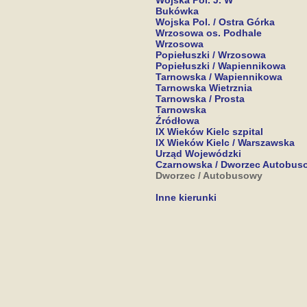
Wojska Pol. J. W
Bukówka
Wojska Pol. / Ostra Górka
Wrzosowa os. Podhale
Wrzosowa
Popiełuszki / Wrzosowa
Popiełuszki / Wapiennikowa
Tarnowska / Wapiennikowa
Tarnowska Wietrznia
Tarnowska / Prosta
Tarnowska
Źródłowa
IX Wieków Kielc szpital
IX Wieków Kielc / Warszawska
Urząd Wojewódzki
Czarnowska / Dworzec Autobus
Dworzec / Autobusowy
Inne kierunki