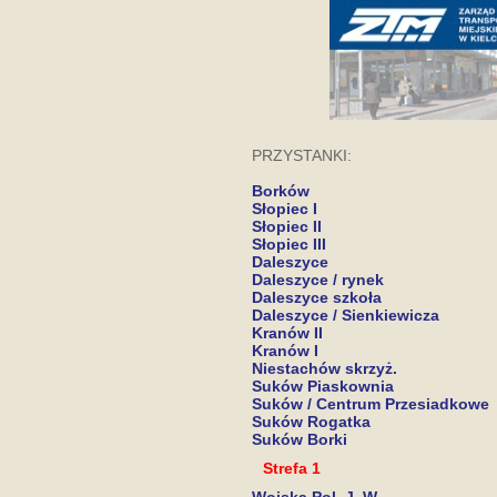
PRZYSTANKI:
Borków
Słopiec I
Słopiec II
Słopiec III
Daleszyce
Daleszyce / rynek
Daleszyce szkoła
Daleszyce / Sienkiewicza
Kranów II
Kranów I
Niestachów skrzyż.
Suków Piaskownia
Suków / Centrum Przesiadkowe
Suków Rogatka
Suków Borki
Strefa 1