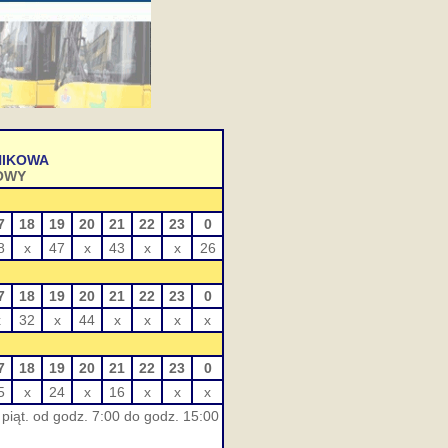
NIKOWA
OWY
7
18
19
20
21
22
23
0
8
x
47
x
43
x
x
26
7
18
19
20
21
22
23
0
x
32
x
44
x
x
x
x
7
18
19
20
21
22
23
0
5
x
24
x
16
x
x
x
piąt. od godz. 7:00 do godz. 15:00