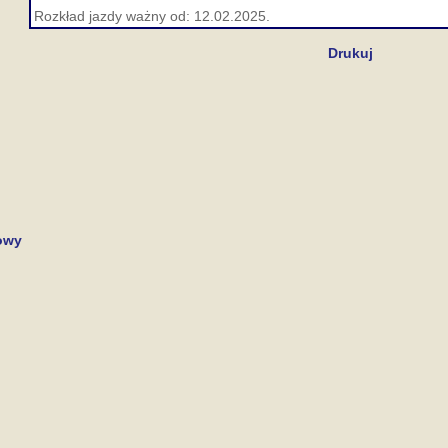
Rozkład jazdy ważny od: 12.02.2025.
Drukuj
owy