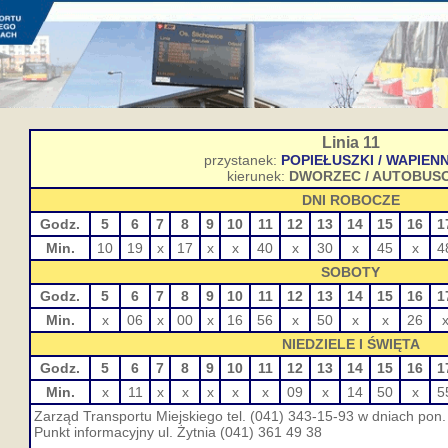
Linia 11
przystanek:
POPIEŁUSZKI / WAPIEN
kierunek:
DWORZEC / AUTOBUS
DNI ROBOCZE
Godz.
5
6
7
8
9
10
11
12
13
14
15
16
1
Min.
10
19
x
17
x
x
40
x
30
x
45
x
4
SOBOTY
Godz.
5
6
7
8
9
10
11
12
13
14
15
16
1
Min.
x
06
x
00
x
16
56
x
50
x
x
26
NIEDZIELE I ŚWIĘTA
Godz.
5
6
7
8
9
10
11
12
13
14
15
16
1
Min.
x
11
x
x
x
x
x
09
x
14
50
x
5
Zarząd Transportu Miejskiego tel. (041) 343-15-93 w dniach pon. 
Punkt informacyjny ul. Żytnia (041) 361 49 38