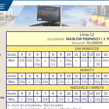
Linia 12
przystanek:
MASŁÓW PIERWSZY / J. PAW
kierunek:
KLONÓW
DNI ROBOCZE
y
Godz.
4
5
6
7
8
9
10
11
12
13
14
15
Min.
33b
05b
08
x
06b
x
09p
x
21b
x
01p
46p
58p
51
46b
39
SOBOTY
Godz.
4
5
6
7
8
9
10
11
12
13
14
15
Min.
39b
x
07b
44b
x
22b
x
00b
33b
x
06p
33b
NIEDZIELE I ŚWIĘTA
Godz.
4
5
6
7
8
9
10
11
12
13
14
15
rze
Min.
x
36b
x
25b
x
11b
x
09b
46b
x
16p
44b
b - kurs do przystanku: Barcza pętla