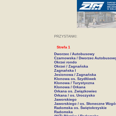
PRZYSTANKI:
Strefa 1
Dworzec / Autobusowy
Czarnowska / Dworzec Autobusow
Okrzei rondo
Okrzei / Zagnańska
Zagnańska I
Jesionowa / Zagnańska
Klonowa os. Szydłówek
Klonowa / Turystyczna
Klonowa / Orkana
Orkana os. Związkowiec
Orkana / os. Uroczysko
Jaworskiego
Jaworskiego / os. Słoneczne Wzgó
Radomska os. Świętokrzyskie
Radomska