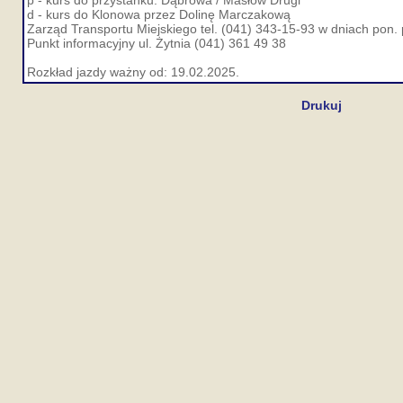
p - kurs do przystanku: Dąbrowa / Masłów Drugi
d - kurs do Klonowa przez Dolinę Marczakową
Zarząd Transportu Miejskiego tel. (041) 343-15-93 w dniach pon. 
Punkt informacyjny ul. Żytnia (041) 361 49 38
Rozkład jazdy ważny od: 19.02.2025.
Drukuj