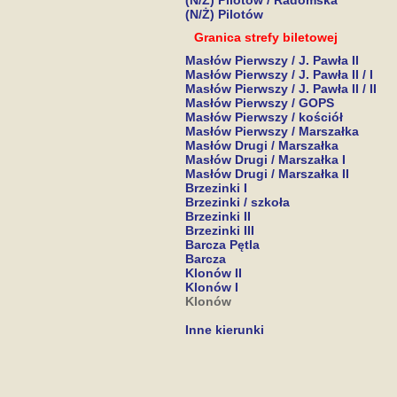
(N/Ż) Pilotów / Radomska
(N/Ż) Pilotów
Granica strefy biletowej
Masłów Pierwszy / J. Pawła II
Masłów Pierwszy / J. Pawła II / I
Masłów Pierwszy / J. Pawła II / II
Masłów Pierwszy / GOPS
Masłów Pierwszy / kościół
Masłów Pierwszy / Marszałka
Masłów Drugi / Marszałka
Masłów Drugi / Marszałka I
Masłów Drugi / Marszałka II
Brzezinki I
Brzezinki / szkoła
Brzezinki II
Brzezinki III
Barcza Pętla
Barcza
Klonów II
Klonów I
Klonów
Inne kierunki