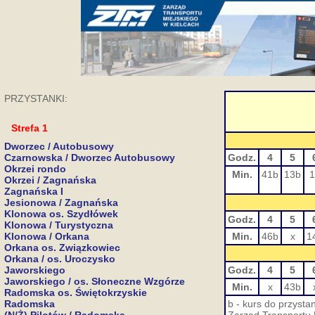
PRZYSTANKI:
Strefa 1
Dworzec / Autobusowy
Czarnowska / Dworzec Autobusowy
Godz.
4
5
Okrzei rondo
Min.
41b
13b
1
Okrzei / Zagnańska
Zagnańska I
Jesionowa / Zagnańska
Klonowa os. Szydłówek
Godz.
4
5
Klonowa / Turystyczna
Klonowa / Orkana
Min.
46b
x
1
Orkana os. Związkowiec
Orkana / os. Uroczysko
Jaworskiego
Godz.
4
5
Jaworskiego / os. Słoneczne Wzgórze
Min.
x
43b
Radomska os. Świętokrzyskie
Radomska
b - kurs do przysta