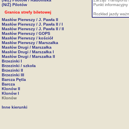
(N/Ż) Pilotów / Radomska
Zarząd Transportu M
(N/Ż) Pilotów
Punkt informacyjny 
Granica strefy biletowej
Rozkład jazdy ważn
Masłów Pierwszy / J. Pawła II
Masłów Pierwszy / J. Pawła II / I
Masłów Pierwszy / J. Pawła II / II
Masłów Pierwszy / GOPS
Masłów Pierwszy / kościół
Masłów Pierwszy / Marszałka
Masłów Drugi / Marszałka
Masłów Drugi / Marszałka I
Masłów Drugi / Marszałka II
Brzezinki I
Brzezinki / szkoła
Brzezinki II
Brzezinki III
Barcza Pętla
Barcza
Klonów II
Klonów I
Klonów
Inne kierunki