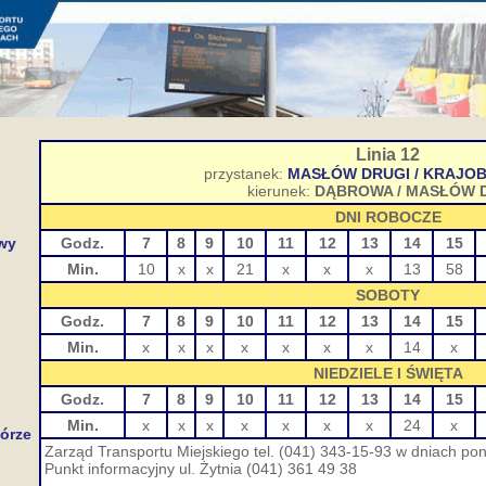
Linia 12
przystanek:
MASŁÓW DRUGI / KRAJO
kierunek:
DĄBROWA / MASŁÓW 
DNI ROBOCZE
wy
Godz.
7
8
9
10
11
12
13
14
15
Min.
10
x
x
21
x
x
x
13
58
SOBOTY
Godz.
7
8
9
10
11
12
13
14
15
Min.
x
x
x
x
x
x
x
14
x
NIEDZIELE I ŚWIĘTA
Godz.
7
8
9
10
11
12
13
14
15
Min.
x
x
x
x
x
x
x
24
x
órze
Zarząd Transportu Miejskiego tel. (041) 343-15-93 w dniach pon.
Punkt informacyjny ul. Żytnia (041) 361 49 38