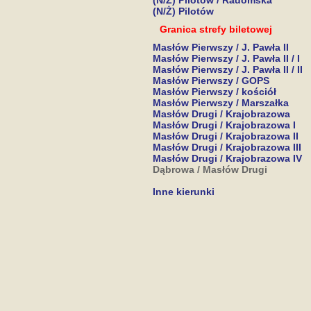
(N/Ż) Pilotów / Radomska
(N/Ż) Pilotów
Granica strefy biletowej
Masłów Pierwszy / J. Pawła II
Masłów Pierwszy / J. Pawła II / I
Masłów Pierwszy / J. Pawła II / II
Masłów Pierwszy / GOPS
Masłów Pierwszy / kościół
Masłów Pierwszy / Marszałka
Masłów Drugi / Krajobrazowa
Masłów Drugi / Krajobrazowa I
Masłów Drugi / Krajobrazowa II
Masłów Drugi / Krajobrazowa III
Masłów Drugi / Krajobrazowa IV
Dąbrowa / Masłów Drugi
Inne kierunki