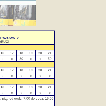
BRAZOWA IV
DRUGI
16
17
18
19
20
21
x
x
30
x
x
50
16
17
18
19
20
21
x
x
x
x
x
x
16
17
18
19
20
21
x
x
x
x
x
x
 piąt. od godz. 7:00 do godz. 15:00