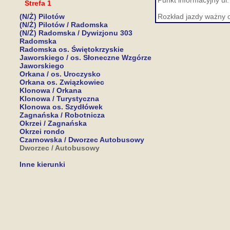
Punkt informacyjny ul.
Strefa 1
(N/Ż) Pilotów
Rozkład jazdy ważny 
(N/Ż) Pilotów / Radomska
(N/Ż) Radomska / Dywizjonu 303
Radomska
Radomska os. Świętokrzyskie
Jaworskiego / os. Słoneczne Wzgórze
Jaworskiego
Orkana / os. Uroczysko
Orkana os. Związkowiec
Klonowa / Orkana
Klonowa / Turystyczna
Klonowa os. Szydłówek
Zagnańska / Robotnicza
Okrzei / Zagnańska
Okrzei rondo
Czarnowska / Dworzec Autobusowy
Dworzec / Autobusowy
Inne kierunki