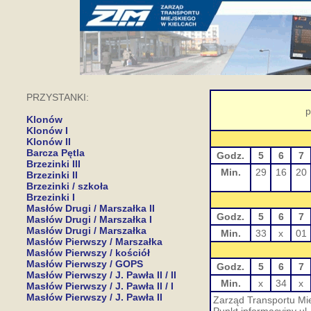
PRZYSTANKI:
p
Klonów
Klonów I
Klonów II
Barcza Pętla
Godz.
5
6
7
Brzezinki III
Min.
29
16
20
Brzezinki II
Brzezinki / szkoła
Brzezinki I
Masłów Drugi / Marszałka II
Godz.
5
6
7
Masłów Drugi / Marszałka I
Masłów Drugi / Marszałka
Min.
33
x
01
Masłów Pierwszy / Marszałka
Masłów Pierwszy / kościół
Masłów Pierwszy / GOPS
Godz.
5
6
7
Masłów Pierwszy / J. Pawła II / II
Min.
x
34
x
Masłów Pierwszy / J. Pawła II / I
Masłów Pierwszy / J. Pawła II
Zarząd Transportu Mie