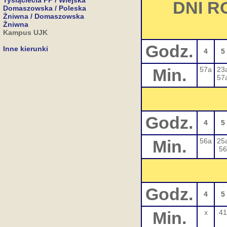
Tysiąclecia PP / Wiejska
DNI R
Domaszowska / Poleska
Żniwna / Domaszowska
Żniwna
Kampus UJK
Godz.
Inne kierunki
4
5
Min.
57a
23
57
Godz.
4
5
Min.
56a
25
56
Godz.
4
5
Min.
x
41