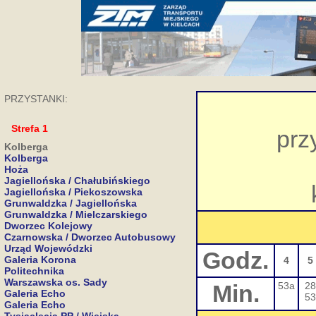
PRZYSTANKI:
Strefa 1
prz
Kolberga
Kolberga
Hoża
Jagiellońska / Chałubińskiego
Jagiellońska / Piekoszowska
Grunwaldzka / Jagiellońska
Grunwaldzka / Mielczarskiego
Dworzec Kolejowy
Czarnowska / Dworzec Autobusowy
Urząd Wojewódzki
Godz.
Galeria Korona
4
5
Politechnika
Warszawska os. Sady
Min.
53a
28
Galeria Echo
53
Galeria Echo