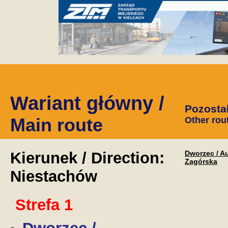
Wariant główny /
Pozostał
Main route
Other rou
Kierunek / Direction:
Dworzec / A
Zagórska
Niestachów
Strefa 1