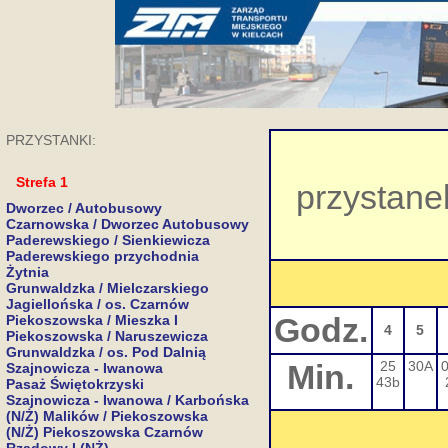
PRZYSTANKI:
Strefa 1
przystane
Dworzec / Autobusowy
Czarnowska / Dworzec Autobusowy
Paderewskiego / Sienkiewicza
Paderewskiego przychodnia
Żytnia
Grunwaldzka / Mielczarskiego
Jagiellońska / os. Czarnów
Godz.
Piekoszowska / Mieszka I
4
5
Piekoszowska / Naruszewicza
Grunwaldzka / os. Pod Dalnią
Min.
25
30A
Szajnowicza - Iwanowa
43b
Pasaż Świętokrzyski
Szajnowicza - Iwanowa / Karbońska
(N/Ż) Malików / Piekoszowska
(N/Ż) Piekoszowska Czarnów