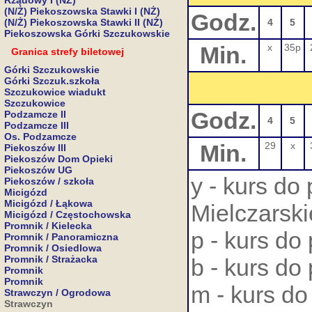
Rządowy I (NŻ)
(N/Ż) Piekoszowska Stawki I (NŻ)
Godz.
(N/Ż) Piekoszowska Stawki II (NŻ)
4
5
Piekoszowska Górki Szczukowskie
Min.
x
35p
Granica strefy biletowej
Górki Szczukowskie
Górki Szczuk.szkoła
Szczukowice wiadukt
Szczukowice
Godz.
Podzamcze II
4
5
Podzamcze III
Os. Podzamcze
Min.
29
x
Piekoszów III
Piekoszów Dom Opieki
Piekoszów UG
y - kurs do
Piekoszów / szkoła
Micigózd
Micigózd / Łąkowa
Mielczarsk
Micigózd / Częstochowska
Promnik / Kielecka
p - kurs do
Promnik / Panoramiczna
Promnik / Osiedlowa
Promnik / Strażacka
b - kurs do
Promnik
Promnik
m - kurs do
Strawczyn / Ogrodowa
Strawczyn