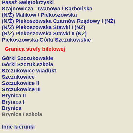
Pasaż Świętokrzyski
Szajnowicza - Iwanowa / Karbońska
(N/Ż) Malików / Piekoszowska
(N/Ż) Piekoszowska Czarnów Rządowy I (NŻ)
(N/Ż) Piekoszowska Stawki I (NŻ)
(N/Ż) Piekoszowska Stawki II (NŻ)
Piekoszowska Górki Szczukowskie
Granica strefy biletowej
Górki Szczukowskie
Górki Szczuk.szkoła
Szczukowice wiadukt
Szczukowice
Szczukowice II
Szczukowice III
Brynica II
Brynica I
Brynica
Brynica / szkoła
Inne kierunki