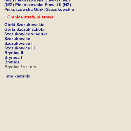
(N/Ż) Piekoszowska Stawki I (NŻ)
(N/Ż) Piekoszowska Stawki II (NŻ)
Piekoszowska Górki Szczukowskie
Granica strefy biletowej
Górki Szczukowskie
Górki Szczuk.szkoła
Szczukowice wiadukt
Szczukowice
Szczukowice II
Szczukowice III
Brynica II
Brynica I
Brynica
Brynica / szkoła
Inne kierunki