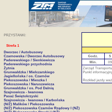
PRZYSTANKI:
Strefa 1
Dworzec / Autobusowy
Czarnowska / Dworzec Autobusowy
Godz.
5
Paderewskiego / Sienkiewicza
Min.
09
Paderewskiego przychodnia
Żytnia
Zarząd Transportu 
Grunwaldzka / Mielczarskiego
Punkt informacyjny
Jagiellońska / os. Czarnów
Piekoszowska / Mieszka I
Rozkład jazdy waż
Piekoszowska / Naruszewicza
Grunwaldzka / os. Pod Dalnią
Szajnowicza - Iwanowa
Pasaż Świętokrzyski
Szajnowicza - Iwanowa / Karbońska
(N/Ż) Malików / Piekoszowska
(N/Ż) Piekoszowska Czarnów Rządowy I (NŻ)