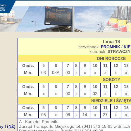
Linia 18
przystanek:
PROMNIK / KI
kierunek:
STRAWCZY
DNI ROBOCZE
Godz.
5
6
7
8
9
10
11
12
13
Min.
03
08A
03
x
x
x
x
x
x
SOBOTY
Godz.
5
6
7
8
9
10
11
12
13
Min.
x
x
00
x
x
02
x
x
x
NIEDZIELE I ŚWIĘT
Godz.
5
6
7
8
9
10
11
12
13
Min.
05
x
09
x
14
x
27
x
x
A - Kurs do: Promnik
y I (NŻ)
Zarząd Transportu Miejskiego tel. (041) 343-15-93 w dniach 