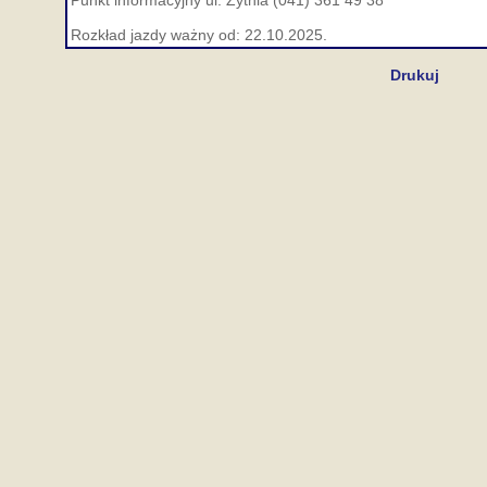
Punkt informacyjny ul. Żytnia (041) 361 49 38
Rozkład jazdy ważny od: 22.10.2025.
Drukuj