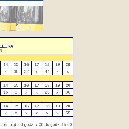
ELECKA
N
14
15
16
17
18
19
20
x
38
32
x
44
x
x
14
15
16
17
18
19
20
16
x
x
x
23
x
36
A
14
15
16
17
18
19
20
x
x
x
x
x
x
55
pon. piąt. od godz. 7:00 do godz. 15:00