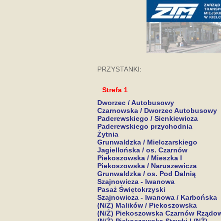
PRZYSTANKI:
Strefa 1
Dworzec / Autobusowy
Czarnowska / Dworzec Autobusowy
Paderewskiego / Sienkiewicza
Paderewskiego przychodnia
Żytnia
Grunwaldzka / Mielczarskiego
Jagiellońska / os. Czarnów
Piekoszowska / Mieszka I
Piekoszowska / Naruszewicza
Grunwaldzka / os. Pod Dalnią
Szajnowicza - Iwanowa
Pasaż Świętokrzyski
Szajnowicza - Iwanowa / Karbońska
(N/Ż) Malików / Piekoszowska
(N/Ż) Piekoszowska Czarnów Rządow