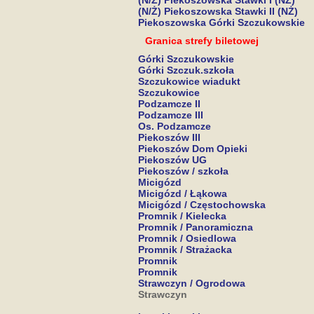
(N/Ż) Piekoszowska Stawki I (NŻ)
(N/Ż) Piekoszowska Stawki II (NŻ)
Piekoszowska Górki Szczukowskie
Granica strefy biletowej
Górki Szczukowskie
Górki Szczuk.szkoła
Szczukowice wiadukt
Szczukowice
Podzamcze II
Podzamcze III
Os. Podzamcze
Piekoszów III
Piekoszów Dom Opieki
Piekoszów UG
Piekoszów / szkoła
Micigózd
Micigózd / Łąkowa
Micigózd / Częstochowska
Promnik / Kielecka
Promnik / Panoramiczna
Promnik / Osiedlowa
Promnik / Strażacka
Promnik
Promnik
Strawczyn / Ogrodowa
Strawczyn