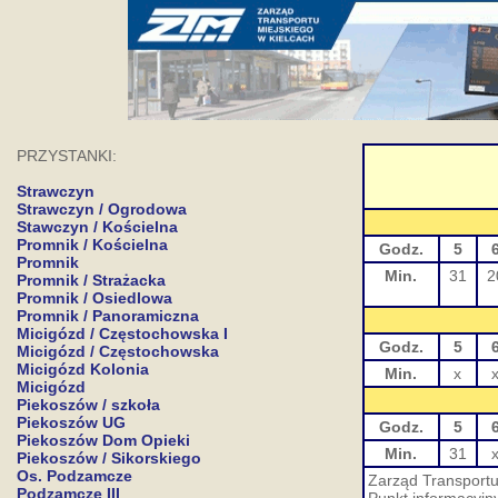
PRZYSTANKI:
Strawczyn
Strawczyn / Ogrodowa
Stawczyn / Kościelna
Promnik / Kościelna
Godz.
5
Promnik
Min.
31
2
Promnik / Strażacka
Promnik / Osiedlowa
Promnik / Panoramiczna
Micigózd / Częstochowska I
Godz.
5
Micigózd / Częstochowska
Micigózd Kolonia
Min.
x
Micigózd
Piekoszów / szkoła
Piekoszów UG
Godz.
5
Piekoszów Dom Opieki
Min.
31
Piekoszów / Sikorskiego
Os. Podzamcze
Zarząd Transportu 
Podzamcze III