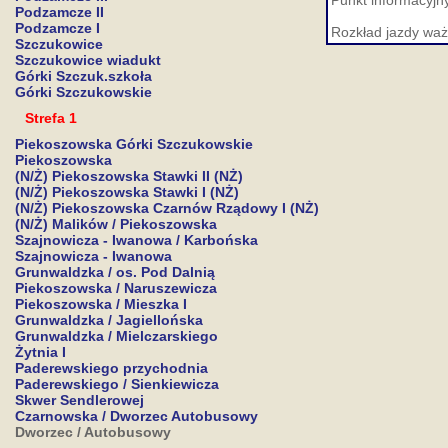
Punkt informacyjny
Podzamcze II
Podzamcze I
Rozkład jazdy waż
Szczukowice
Szczukowice wiadukt
Górki Szczuk.szkoła
Górki Szczukowskie
Strefa 1
Piekoszowska Górki Szczukowskie
Piekoszowska
(N/Ż) Piekoszowska Stawki II (NŻ)
(N/Ż) Piekoszowska Stawki I (NŻ)
(N/Ż) Piekoszowska Czarnów Rządowy I (NŻ)
(N/Ż) Malików / Piekoszowska
Szajnowicza - Iwanowa / Karbońska
Szajnowicza - Iwanowa
Grunwaldzka / os. Pod Dalnią
Piekoszowska / Naruszewicza
Piekoszowska / Mieszka I
Grunwaldzka / Jagiellońska
Grunwaldzka / Mielczarskiego
Żytnia I
Paderewskiego przychodnia
Paderewskiego / Sienkiewicza
Skwer Sendlerowej
Czarnowska / Dworzec Autobusowy
Dworzec / Autobusowy