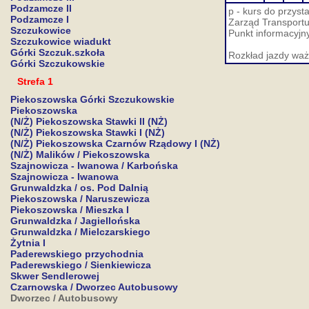
Podzamcze II
p - kurs do przyst
Podzamcze I
Zarząd Transportu 
Szczukowice
Punkt informacyjny
Szczukowice wiadukt
Górki Szczuk.szkoła
Rozkład jazdy waż
Górki Szczukowskie
Strefa 1
Piekoszowska Górki Szczukowskie
Piekoszowska
(N/Ż) Piekoszowska Stawki II (NŻ)
(N/Ż) Piekoszowska Stawki I (NŻ)
(N/Ż) Piekoszowska Czarnów Rządowy I (NŻ)
(N/Ż) Malików / Piekoszowska
Szajnowicza - Iwanowa / Karbońska
Szajnowicza - Iwanowa
Grunwaldzka / os. Pod Dalnią
Piekoszowska / Naruszewicza
Piekoszowska / Mieszka I
Grunwaldzka / Jagiellońska
Grunwaldzka / Mielczarskiego
Żytnia I
Paderewskiego przychodnia
Paderewskiego / Sienkiewicza
Skwer Sendlerowej
Czarnowska / Dworzec Autobusowy
Dworzec / Autobusowy