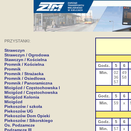
PRZYSTANKI:
Strawczyn
Strawczyn / Ogrodowa
Stawczyn / Kościelna
Promnik / Kościelna
Godz.
5
6
Promnik
Min.
02
49
Promnik / Strażacka
36
58
Promnik / Osiedlowa
57
Promnik / Panoramiczna
Micigózd / Częstochowska I
Micigózd / Częstochowska
Godz.
5
6
Micigózd Kolonia
Micigózd
Min.
59
x
Piekoszów / szkoła
Piekoszów UG
Piekoszów Dom Opieki
Piekoszów / Sikorskiego
Godz.
5
6
Os. Podzamcze
Min.
57
x
Podzamcze III