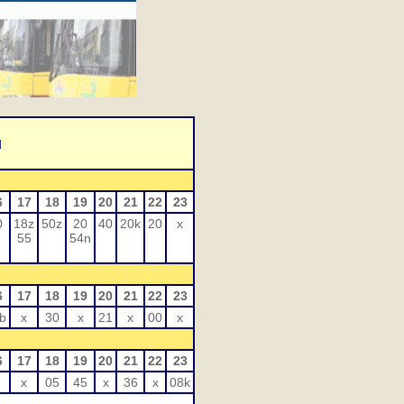
I
6
17
18
19
20
21
22
23
0
18z
50z
20
40
20k
20
x
55
54n
6
17
18
19
20
21
22
23
b
x
30
x
21
x
00
x
6
17
18
19
20
21
22
23
x
05
45
x
36
x
08k