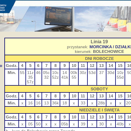
Linia 19
przystanek:
MORCINKA / DZIAŁK
kierunek:
BOLECHOWICE
DNI ROBOCZE
go
Godz.
4
5
6
7
8
9
10
11
12
13
14
15
1
Min.
55
11z
46
05c
10c
14
00k
30z
53d
37
30d
10z
5
35
32
52z
41k
55
55d
57z
SOBOTY
Godz.
4
5
6
7
8
9
10
11
12
13
14
15
1
Min.
x
16
16
13
36k
18
x
33
x
28b
x
x
20
NIEDZIELE I ŚWIĘTA
Godz.
4
5
6
7
8
9
10
11
12
13
14
15
1
Min.
x
05
50
x
x
05b
x
39
x
30
x
40b
x