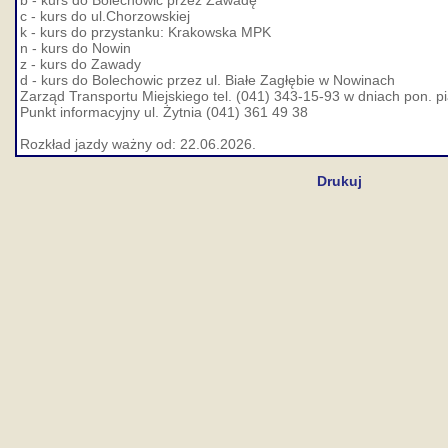
b - kurs do Bolechowic przez Zawadę
c - kurs do ul.Chorzowskiej
k - kurs do przystanku: Krakowska MPK
n - kurs do Nowin
z - kurs do Zawady
d - kurs do Bolechowic przez ul. Białe Zagłębie w Nowinach
Zarząd Transportu Miejskiego tel. (041) 343-15-93 w dniach pon. pi
Punkt informacyjny ul. Żytnia (041) 361 49 38
Rozkład jazdy ważny od: 22.06.2026.
Drukuj