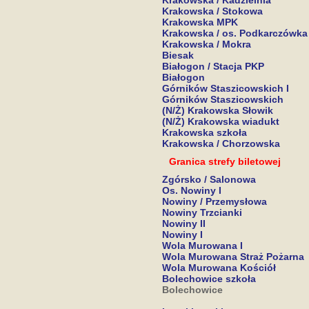
Krakowska / Kadzielnia
Krakowska / Stokowa
Krakowska MPK
Krakowska / os. Podkarczówka
Krakowska / Mokra
Biesak
Białogon / Stacja PKP
Białogon
Górników Staszicowskich I
Górników Staszicowskich
(N/Ż) Krakowska Słowik
(N/Ż) Krakowska wiadukt
Krakowska szkoła
Krakowska / Chorzowska
Granica strefy biletowej
Zgórsko / Salonowa
Os. Nowiny I
Nowiny / Przemysłowa
Nowiny Trzcianki
Nowiny II
Nowiny I
Wola Murowana I
Wola Murowana Straż Pożarna
Wola Murowana Kościół
Bolechowice szkoła
Bolechowice