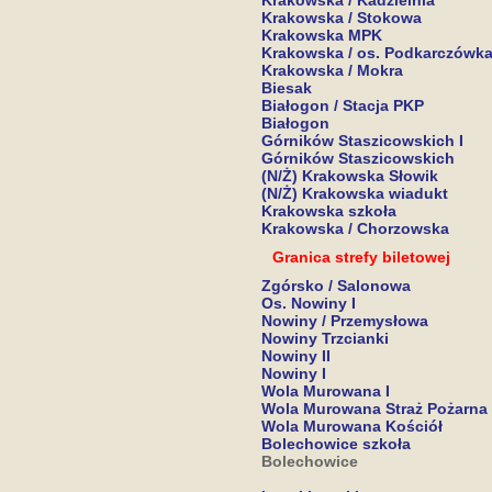
Krakowska / Kadzielnia
Krakowska / Stokowa
Krakowska MPK
Krakowska / os. Podkarczówk
Krakowska / Mokra
Biesak
Białogon / Stacja PKP
Białogon
Górników Staszicowskich I
Górników Staszicowskich
(N/Ż) Krakowska Słowik
(N/Ż) Krakowska wiadukt
Krakowska szkoła
Krakowska / Chorzowska
Granica strefy biletowej
Zgórsko / Salonowa
Os. Nowiny I
Nowiny / Przemysłowa
Nowiny Trzcianki
Nowiny II
Nowiny I
Wola Murowana I
Wola Murowana Straż Pożarna
Wola Murowana Kościół
Bolechowice szkoła
Bolechowice