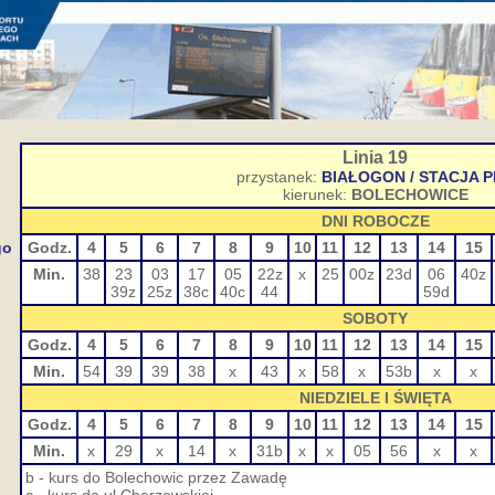
Linia 19
przystanek:
BIAŁOGON / STACJA 
kierunek:
BOLECHOWICE
DNI ROBOCZE
go
Godz.
4
5
6
7
8
9
10
11
12
13
14
15
Min.
38
23
03
17
05
22z
x
25
00z
23d
06
40z
39z
25z
38c
40c
44
59d
SOBOTY
Godz.
4
5
6
7
8
9
10
11
12
13
14
15
Min.
54
39
39
38
x
43
x
58
x
53b
x
x
NIEDZIELE I ŚWIĘTA
Godz.
4
5
6
7
8
9
10
11
12
13
14
15
Min.
x
29
x
14
x
31b
x
x
05
56
x
x
b - kurs do Bolechowic przez Zawadę