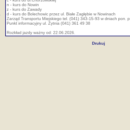
c - kurs do ul.Chorzowskiej
n - kurs do Nowin
z - kurs do Zawady
a
d - kurs do Bolechowic przez ul. Białe Zagłębie w Nowinach
Zarząd Transportu Miejskiego tel. (041) 343-15-93 w dniach pon. p
Punkt informacyjny ul. Żytnia (041) 361 49 38
Rozkład jazdy ważny od: 22.06.2026.
Drukuj