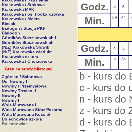
Krakowska / Kadzielnia
Godz.
Krakowska / Stokowa
4
5
Krakowska MPK
Krakowska / os. Podkarczówka
Min.
59
44
Krakowska / Mokra
Biesak
Białogon / Stacja PKP
Białogon
Górników Staszicowskich I
Górników Staszicowskich
Godz.
(N/Ż) Krakowska Słowik
4
5
(N/Ż) Krakowska wiadukt
Krakowska szkoła
Min.
x
34
Krakowska / Chorzowska
Granica strefy biletowej
b - kurs do
Zgórsko / Salonowa
Os. Nowiny I
c - kurs do
Nowiny / Przemysłowa
Nowiny Trzcianki
Nowiny II
n - kurs do
Nowiny I
Wola Murowana I
z - kurs do
Wola Murowana Straż Pożarna
Wola Murowana Kościół
d - kurs do 
Bolechowice szkoła
Bolechowice