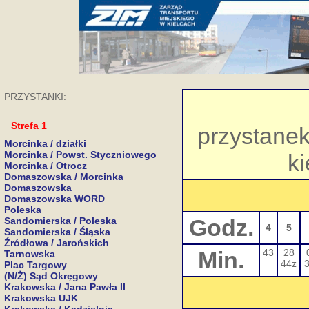
PRZYSTANKI:
Strefa 1
przystane
Morcinka / działki
Morcinka / Powst. Styczniowego
k
Morcinka / Otrocz
Domaszowska / Morcinka
Domaszowska
Domaszowska WORD
Poleska
Godz.
Sandomierska / Poleska
4
5
Sandomierska / Śląska
Źródłowa / Jarońskich
Min.
43
28
Tarnowska
44z
Plac Targowy
(N/Ż) Sąd Okręgowy
Krakowska / Jana Pawła II
Krakowska UJK