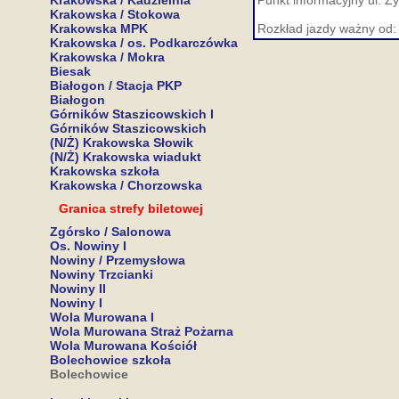
Krakowska / Kadzielnia
Punkt informacyjny ul. Ż
Krakowska / Stokowa
Krakowska MPK
Rozkład jazdy ważny od:
Krakowska / os. Podkarczówka
Krakowska / Mokra
Biesak
Białogon / Stacja PKP
Białogon
Górników Staszicowskich I
Górników Staszicowskich
(N/Ż) Krakowska Słowik
(N/Ż) Krakowska wiadukt
Krakowska szkoła
Krakowska / Chorzowska
Granica strefy biletowej
Zgórsko / Salonowa
Os. Nowiny I
Nowiny / Przemysłowa
Nowiny Trzcianki
Nowiny II
Nowiny I
Wola Murowana I
Wola Murowana Straż Pożarna
Wola Murowana Kościół
Bolechowice szkoła
Bolechowice