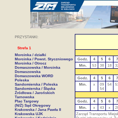
PRZYSTANKI:
Strefa 1
Morcinka / działki
Morcinka / Powst. Styczniowego
Godz.
4
5
6
Morcinka / Otrocz
Min.
53
38
18
3
Domaszowska / Morcinka
Domaszowska
Domaszowska WORD
Godz.
4
5
6
Poleska
Sandomierska / Poleska
Min.
x
09
54
5
Sandomierska / Śląska
54
Źródłowa / Jarońskich
Tarnowska
Plac Targowy
Godz.
4
5
6
(N/Ż) Sąd Okręgowy
Min.
x
43
x
2
Krakowska / Jana Pawła II
Krakowska UJK
Zarząd Transportu Miejsk