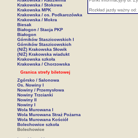
Krakowska / Kadzielnia
Punkt informacyjny ul. Ż
Krakowska / Stokowa
Krakowska MPK
Rozkład jazdy ważny od:
Krakowska / os. Podkarczówka
Krakowska / Mokra
Biesak
Białogon / Stacja PKP
Białogon
Górników Staszicowskich I
Górników Staszicowskich
(N/Ż) Krakowska Słowik
(N/Ż) Krakowska wiadukt
Krakowska szkoła
Krakowska / Chorzowska
Granica strefy biletowej
Zgórsko / Salonowa
Os. Nowiny I
Nowiny / Przemysłowa
Nowiny Trzcianki
Nowiny II
Nowiny I
Wola Murowana I
Wola Murowana Straż Pożarna
Wola Murowana Kościół
Bolechowice szkoła
Bolechowice