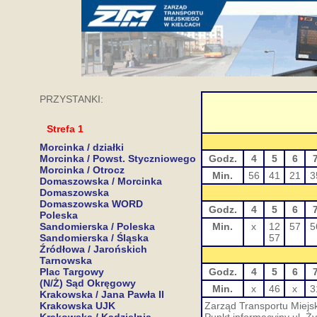
PRZYSTANKI:
Strefa 1
Morcinka / działki
Morcinka / Powst. Styczniowego
Godz.
4
5
6
Morcinka / Otrocz
Min.
56
41
21
3
Domaszowska / Morcinka
Domaszowska
Domaszowska WORD
Godz.
4
5
6
Poleska
Sandomierska / Poleska
Min.
x
12
57
5
Sandomierska / Śląska
57
Źródłowa / Jarońskich
Tarnowska
Plac Targowy
Godz.
4
5
6
(N/Ż) Sąd Okręgowy
Min.
x
46
x
3
Krakowska / Jana Pawła II
Krakowska UJK
Zarząd Transportu Miejsk