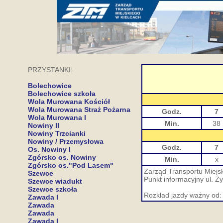
PRZYSTANKI:
Bolechowice
Bolechowice szkoła
Wola Murowana Kościół
Wola Murowana Straż Pożarna
Godz.
7
Wola Murowana I
Min.
38
Nowiny II
Nowiny Trzcianki
Nowiny / Przemysłowa
Godz.
7
Os. Nowiny I
Zgórsko os. Nowiny
Min.
x
Zgórsko os."Pod Lasem"
Zarząd Transportu Miejsk
Szewce
Punkt informacyjny ul. Ż
Szewce wiadukt
Szewce szkoła
Rozkład jazdy ważny od:
Zawada I
Zawada
Zawada
Zawada I