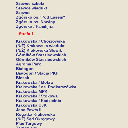
Szewce szkoła
Szewce wiadukt
Szewce
Zgórsko os."Pod Lasem"
Zgórsko os. Nowiny
Zgórsko / Familijna
Strefa 1
Krakowska / Chorzowska
(N/Ż) Krakowska wiadukt
(N/Ż) Krakowska Słowik
Górników Staszicowskich
Górników Staszicowskich I
Agroma Park
Białogon
Białogon / Stacja PKP
Biesak
Krakowska / Mokra
Krakowska / os. Podkarczówka
Krakowska MPK
Krakowska / Stokowa
Krakowska / Kadzielnia
Krakowska UJK
Jana Pawła II
Rogatka Krakowska
(N/Ż) Sąd Okręgowy
Plac Targowy