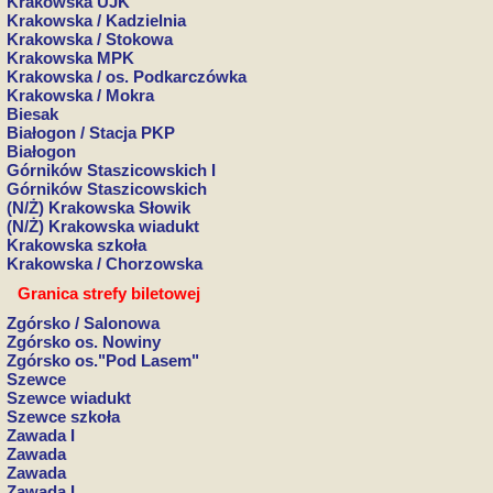
Krakowska UJK
Krakowska / Kadzielnia
Krakowska / Stokowa
Krakowska MPK
Krakowska / os. Podkarczówka
Krakowska / Mokra
Biesak
Białogon / Stacja PKP
Białogon
Górników Staszicowskich I
Górników Staszicowskich
(N/Ż) Krakowska Słowik
(N/Ż) Krakowska wiadukt
Krakowska szkoła
Krakowska / Chorzowska
Granica strefy biletowej
Zgórsko / Salonowa
Zgórsko os. Nowiny
Zgórsko os."Pod Lasem"
Szewce
Szewce wiadukt
Szewce szkoła
Zawada I
Zawada
Zawada
Zawada I