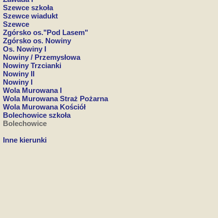
Szewce szkoła
Szewce wiadukt
Szewce
Zgórsko os."Pod Lasem"
Zgórsko os. Nowiny
Os. Nowiny I
Nowiny / Przemysłowa
Nowiny Trzcianki
Nowiny II
Nowiny I
Wola Murowana I
Wola Murowana Straż Pożarna
Wola Murowana Kościół
Bolechowice szkoła
Bolechowice
Inne kierunki