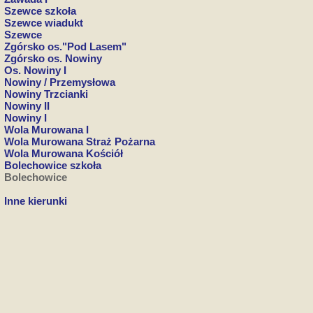
Szewce szkoła
Szewce wiadukt
Szewce
Zgórsko os."Pod Lasem"
Zgórsko os. Nowiny
Os. Nowiny I
Nowiny / Przemysłowa
Nowiny Trzcianki
Nowiny II
Nowiny I
Wola Murowana I
Wola Murowana Straż Pożarna
Wola Murowana Kościół
Bolechowice szkoła
Bolechowice
Inne kierunki