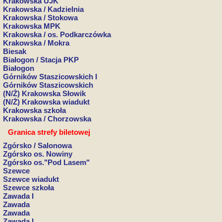
Krakowska UJK
Krakowska / Kadzielnia
Krakowska / Stokowa
Krakowska MPK
Krakowska / os. Podkarczówka
Krakowska / Mokra
Biesak
Białogon / Stacja PKP
Białogon
Górników Staszicowskich I
Górników Staszicowskich
(N/Ż) Krakowska Słowik
(N/Ż) Krakowska wiadukt
Krakowska szkoła
Krakowska / Chorzowska
Granica strefy biletowej
Zgórsko / Salonowa
Zgórsko os. Nowiny
Zgórsko os."Pod Lasem"
Szewce
Szewce wiadukt
Szewce szkoła
Zawada I
Zawada
Zawada
Zawada I