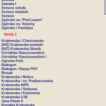
Zawada I
Szewce szkoła
Szewce wiadukt
Szewce
Zgórsko os."Pod Lasem"
Zgórsko os. Nowiny
Zgórsko / Familijna
Strefa 1
Krakowska / Chorzowska
(N/Ż) Krakowska wiadukt
(N/Ż) Krakowska Słowik
Górników Staszicowskich
Górników Staszicowskich I
Agroma Park
Białogon
Białogon / Stacja PKP
Biesak
Krakowska / Mokra
Krakowska / os. Podkarczówka
Krakowska MPK
Krakowska / Stokowa
Krakowska / Kadzielnia
Krakowska UJK
Jana Pawła II
Rogatka Krakowska