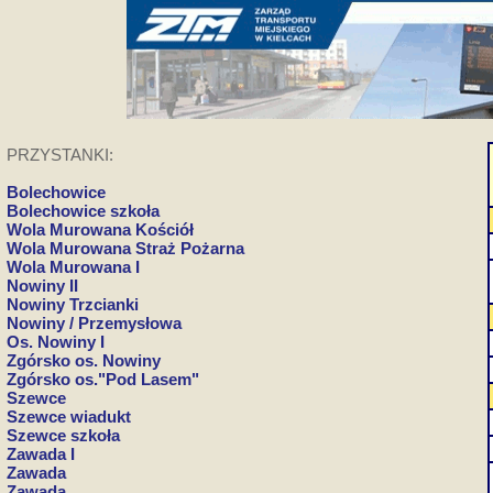
PRZYSTANKI:
Bolechowice
Bolechowice szkoła
Wola Murowana Kościół
Wola Murowana Straż Pożarna
Wola Murowana I
Nowiny II
Nowiny Trzcianki
Nowiny / Przemysłowa
Os. Nowiny I
Zgórsko os. Nowiny
Zgórsko os."Pod Lasem"
Szewce
Szewce wiadukt
Szewce szkoła
Zawada I
Zawada
Zawada