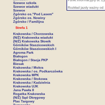
Punkt informacyjny ul. Ż
Szewce szkoła
Szewce wiadukt
Rozkład jazdy ważny od:
Szewce
Zgórsko os."Pod Lasem"
Zgórsko os. Nowiny
Zgórsko / Familijna
Strefa 1
Krakowska / Chorzowska
(N/Ż) Krakowska wiadukt
(N/Ż) Krakowska Słowik
Górników Staszicowskich
Górników Staszicowskich I
Agroma Park
Białogon
Białogon / Stacja PKP
Biesak
Krakowska / Mokra
Krakowska / os. Podkarczówka
Krakowska MPK
Krakowska / Stokowa
Krakowska / Kadzielnia
Krakowska UJK
Jana Pawła II
Rogatka Krakowska
(N/Ż) Sąd Okręgowy
Plac Targowy