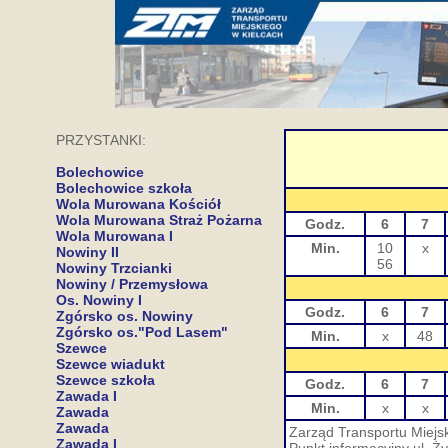
PRZYSTANKI:
Bolechowice
Bolechowice szkoła
Wola Murowana Kościół
Wola Murowana Straż Pożarna
Godz.
6
7
Wola Murowana I
Min.
10
x
Nowiny II
56
Nowiny Trzcianki
Nowiny / Przemysłowa
Os. Nowiny I
Godz.
6
7
Zgórsko os. Nowiny
Zgórsko os."Pod Lasem"
Min.
x
48
Szewce
Szewce wiadukt
Szewce szkoła
Godz.
6
7
Zawada I
Min.
x
x
Zawada
Zawada
Zarząd Transportu Miejsk
Zawada I