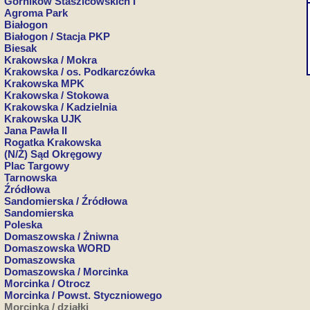
Górników Staszicowskich I
Agroma Park
Białogon
Białogon / Stacja PKP
Biesak
Krakowska / Mokra
Krakowska / os. Podkarczówka
Krakowska MPK
Krakowska / Stokowa
Krakowska / Kadzielnia
Krakowska UJK
Jana Pawła II
Rogatka Krakowska
(N/Ż) Sąd Okręgowy
Plac Targowy
Tarnowska
Źródłowa
Sandomierska / Źródłowa
Sandomierska
Poleska
Domaszowska / Żniwna
Domaszowska WORD
Domaszowska
Domaszowska / Morcinka
Morcinka / Otrocz
Morcinka / Powst. Styczniowego
Morcinka / działki