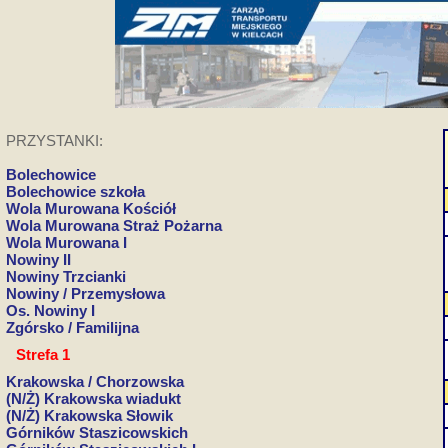
PRZYSTANKI:
Bolechowice
Bolechowice szkoła
Wola Murowana Kościół
Wola Murowana Straż Pożarna
Wola Murowana I
Nowiny II
Nowiny Trzcianki
Nowiny / Przemysłowa
Os. Nowiny I
Zgórsko / Familijna
Strefa 1
Krakowska / Chorzowska
(N/Ż) Krakowska wiadukt
(N/Ż) Krakowska Słowik
Górników Staszicowskich