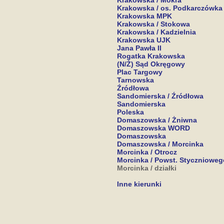
Krakowska / Mokra
Krakowska / os. Podkarczówka
Krakowska MPK
Krakowska / Stokowa
Krakowska / Kadzielnia
Krakowska UJK
Jana Pawła II
Rogatka Krakowska
(N/Ż) Sąd Okręgowy
Plac Targowy
Tarnowska
Źródłowa
Sandomierska / Źródłowa
Sandomierska
Poleska
Domaszowska / Żniwna
Domaszowska WORD
Domaszowska
Domaszowska / Morcinka
Morcinka / Otrocz
Morcinka / Powst. Stycznioweg
Morcinka / działki
Inne kierunki