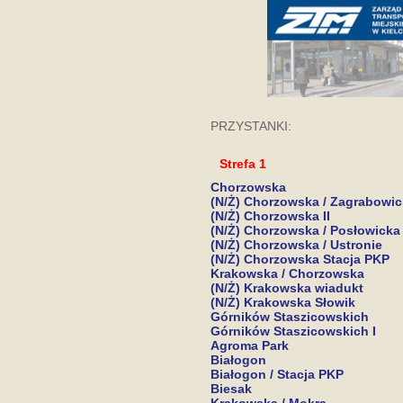
PRZYSTANKI:
Strefa 1
Chorzowska
(N/Ż) Chorzowska / Zagrabowi
(N/Ż) Chorzowska II
(N/Ż) Chorzowska / Posłowicka
(N/Ż) Chorzowska / Ustronie
(N/Ż) Chorzowska Stacja PKP
Krakowska / Chorzowska
(N/Ż) Krakowska wiadukt
(N/Ż) Krakowska Słowik
Górników Staszicowskich
Górników Staszicowskich I
Agroma Park
Białogon
Białogon / Stacja PKP
Biesak