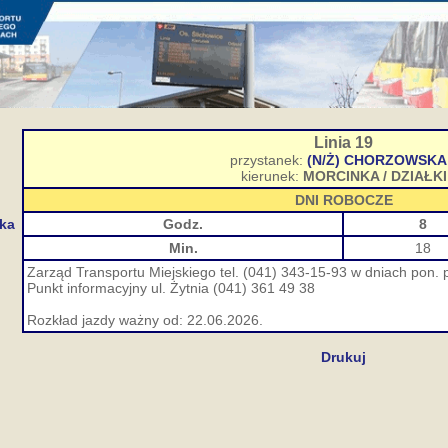
Linia 19
przystanek:
(N/Ż) CHORZOWSKA 
kierunek:
MORCINKA / DZIAŁKI
DNI ROBOCZE
cka
Godz.
8
Min.
18
Zarząd Transportu Miejskiego tel. (041) 343-15-93 w dniach pon. p
Punkt informacyjny ul. Żytnia (041) 361 49 38
Rozkład jazdy ważny od: 22.06.2026.
Drukuj