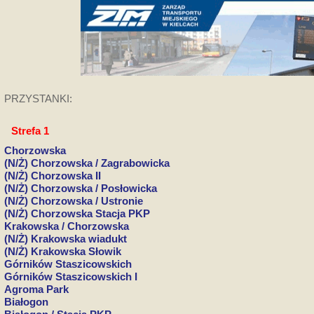
PRZYSTANKI:
Strefa 1
Chorzowska
(N/Ż) Chorzowska / Zagrabowicka
(N/Ż) Chorzowska II
(N/Ż) Chorzowska / Posłowicka
(N/Ż) Chorzowska / Ustronie
(N/Ż) Chorzowska Stacja PKP
Krakowska / Chorzowska
(N/Ż) Krakowska wiadukt
(N/Ż) Krakowska Słowik
Górników Staszicowskich
Górników Staszicowskich I
Agroma Park
Białogon