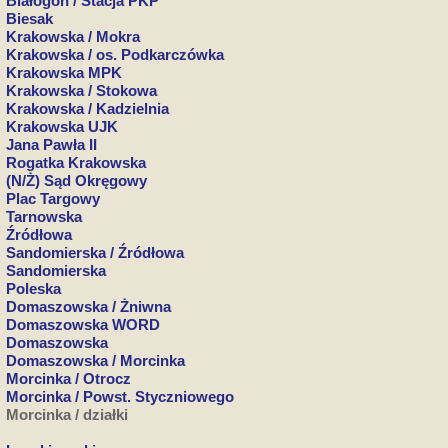
Białogon / Stacja PKP
Biesak
Krakowska / Mokra
Krakowska / os. Podkarczówka
Krakowska MPK
Krakowska / Stokowa
Krakowska / Kadzielnia
Krakowska UJK
Jana Pawła II
Rogatka Krakowska
(N/Ż) Sąd Okręgowy
Plac Targowy
Tarnowska
Źródłowa
Sandomierska / Źródłowa
Sandomierska
Poleska
Domaszowska / Żniwna
Domaszowska WORD
Domaszowska
Domaszowska / Morcinka
Morcinka / Otrocz
Morcinka / Powst. Styczniowego
Morcinka / działki