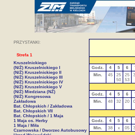
PRZYSTANKI:
Strefa 1
Kruszelnickiego
(N/Ż) Kruszelnickiego I
Godz.
4
5
6
(N/Ż) Kruszelnickiego II
Min.
45
25
25
(N/Ż) Kruszelnickiego III
50
53
(N/Ż) Kruszelnickiego IV
(N/Ż) Kruszelnickiego V
(N/Ż) Miedziana (NŻ)
Godz.
4
5
6
(N/Ż) Kongresowa
Zakładowa
Min.
48
32
20
Bat. Chłopskich / Zakładowa
Bat. Chłopskich VII
Bat. Chłopskich / 1 Maja
1 Maja os. Herby
Godz.
4
5
6
1 Maja / Miła
Min.
38
x
05
Czarnowska / Dworzec Autobusowy