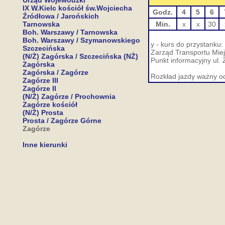
Urząd Wojewódzki
IX W.Kielc kościół św.Wojciecha
Godz.
4
5
6
Źródłowa / Jarońskich
Tarnowska
Min.
x
x
30
Boh. Warszawy / Tarnowska
Boh. Warszawy / Szymanowskiego
y - kurs do przystanku
Szczecińska
Zarząd Transportu Miej
(N/Ż) Zagórska / Szczecińska (NŻ)
Punkt informacyjny ul. 
Zagórska
Zagórska / Zagórze
Rozkład jazdy ważny o
Zagórze III
Zagórze II
(N/Ż) Zagórze / Prochownia
Zagórze kościół
(N/Ż) Prosta
Prosta / Zagórze Górne
Zagórze
Inne kierunki