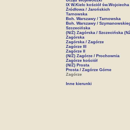
Urząd Wojewódzki
IX W.Kielc kościół św.Wojciecha
Źródłowa / Jarońskich
Tarnowska
Boh. Warszawy / Tarnowska
Boh. Warszawy / Szymanowskie
Szczecińska
(N/Ż) Zagórska / Szczecińska (N
Zagórska
Zagórska / Zagórze
Zagórze III
Zagórze II
(N/Ż) Zagórze / Prochownia
Zagórze kościół
(N/Ż) Prosta
Prosta / Zagórze Górne
Zagórze
Inne kierunki