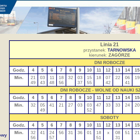
Linia 21
przystanek:
TARNOWSKA
kierunek:
ZAGÓRZE
DNI ROBOCZE
Godz.
4
5
6
7
8
9
10
11
12
13
14
15
Min.
21
03
11
18
32
03
15
18
07
22
06
19
49
43
48
56
37
55
42
41
DNI ROBOCZE - WOLNE OD NAUKI 
Godz.
4
5
6
7
8
9
10
11
12
13
14
15
Min.
32
05
41
21
27
03
03
47
33
33
24
20
49
52
SOBOTY
Godz.
4
5
6
7
8
9
10
11
12
13
14
15
Min.
32
41
24
56
31
36
01
18
x
08
51
21
owy
56
57
51
31