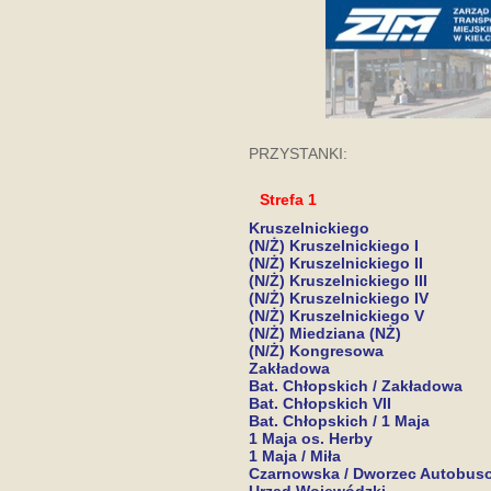
PRZYSTANKI:
Strefa 1
Kruszelnickiego
(N/Ż) Kruszelnickiego I
(N/Ż) Kruszelnickiego II
(N/Ż) Kruszelnickiego III
(N/Ż) Kruszelnickiego IV
(N/Ż) Kruszelnickiego V
(N/Ż) Miedziana (NŻ)
(N/Ż) Kongresowa
Zakładowa
Bat. Chłopskich / Zakładowa
Bat. Chłopskich VII
Bat. Chłopskich / 1 Maja
1 Maja os. Herby
1 Maja / Miła
Czarnowska / Dworzec Autobus