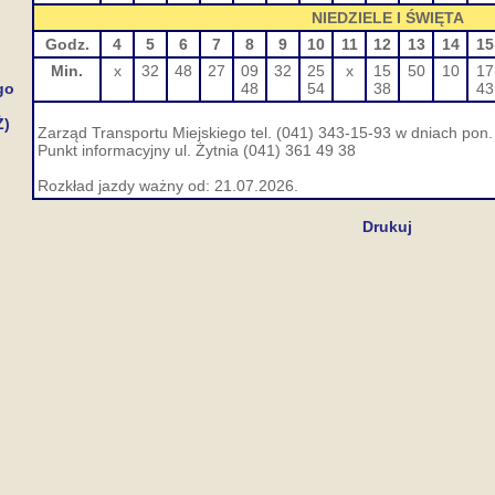
NIEDZIELE I ŚWIĘTA
Godz.
4
5
6
7
8
9
10
11
12
13
14
15
Min.
x
32
48
27
09
32
25
x
15
50
10
17
go
48
54
38
43
Ż)
Zarząd Transportu Miejskiego tel. (041) 343-15-93 w dniach pon. 
Punkt informacyjny ul. Żytnia (041) 361 49 38
Rozkład jazdy ważny od: 21.07.2026.
Drukuj