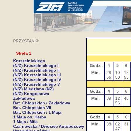
PRZYSTANKI:
Strefa 1
Kruszelnickiego
(N/Ż) Kruszelnickiego I
Godz.
4
5
6
(N/Ż) Kruszelnickiego II
Min.
28
10
18
(N/Ż) Kruszelnickiego III
56
50
55
(N/Ż) Kruszelnickiego IV
(N/Ż) Kruszelnickiego V
(N/Ż) Miedziana (NŻ)
Godz.
4
5
6
(N/Ż) Kongresowa
Zakładowa
Min.
39
12
48
Bat. Chłopskich / Zakładowa
56
Bat. Chłopskich VII
Bat. Chłopskich / 1 Maja
1 Maja os. Herby
Godz.
4
5
6
1 Maja / Miła
Min.
38
02
31
Czarnowska / Dworzec Autobusowy
47