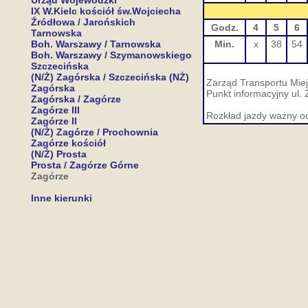
Urząd Wojewódzki
IX W.Kielc kościół św.Wojciecha
Źródłowa / Jarońskich
Godz.
4
5
6
Tarnowska
Boh. Warszawy / Tarnowska
Min.
x
38
54
Boh. Warszawy / Szymanowskiego
Szczecińska
(N/Ż) Zagórska / Szczecińska (NŻ)
Zarząd Transportu Miej
Zagórska
Punkt informacyjny ul. 
Zagórska / Zagórze
Zagórze III
Rozkład jazdy ważny o
Zagórze II
(N/Ż) Zagórze / Prochownia
Zagórze kościół
(N/Ż) Prosta
Prosta / Zagórze Górne
Zagórze
Inne kierunki