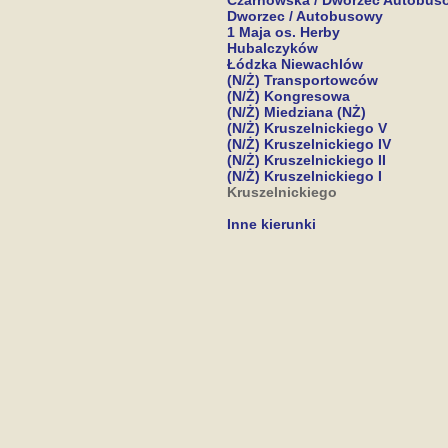
Czarnowska / Dworzec Autobus
Dworzec / Autobusowy
1 Maja os. Herby
Hubalczyków
Łódzka Niewachlów
(N/Ż) Transportowców
(N/Ż) Kongresowa
(N/Ż) Miedziana (NŻ)
(N/Ż) Kruszelnickiego V
(N/Ż) Kruszelnickiego IV
(N/Ż) Kruszelnickiego II
(N/Ż) Kruszelnickiego I
Kruszelnickiego
Inne kierunki