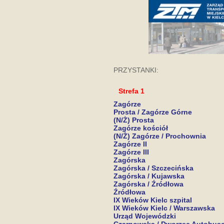
PRZYSTANKI:
Strefa 1
Zagórze
Prosta / Zagórze Górne
(N/Ż) Prosta
Zagórze kościół
(N/Ż) Zagórze / Prochownia
Zagórze II
Zagórze III
Zagórska
Zagórska / Szczecińska
Zagórska / Kujawska
Zagórska / Źródłowa
Źródłowa
IX Wieków Kielc szpital
IX Wieków Kielc / Warszawska
Urząd Wojewódzki