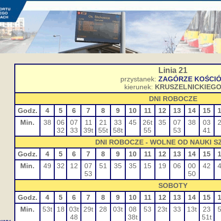
Linia 21
przystanek:
ZAGÓRZE KOŚCI
kierunek:
KRUSZELNICKIEG
DNI ROBOCZE
Godz.
4
5
6
7
8
9
10
11
12
13
14
15
Min.
38
06
07
11
21
33
45
26t
35
07
38
03
32
33
39t
55t
58t
55
53
41
DNI ROBOCZE - WOLNE OD NAUKI 
Godz.
4
5
6
7
8
9
10
11
12
13
14
15
Min.
49
32
12
07
51
35
35
15
19
06
00
42
53
50
SOBOTY
Godz.
4
5
6
7
8
9
10
11
12
13
14
15
Min.
53t
18
03t
29t
28
03t
08
53
23t
33
13t
23
48
38t
51t