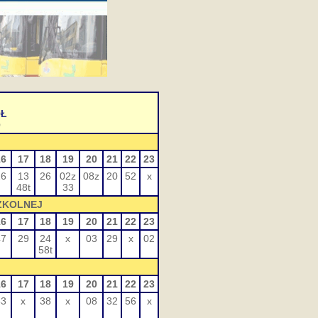
ÓŁ
O
16
17
18
19
20
21
22
23
26
13
26
02z
08z
20
52
x
48t
33
SZKOLNEJ
16
17
18
19
20
21
22
23
47
29
24
x
03
29
x
02
58t
16
17
18
19
20
21
22
23
53
x
38
x
08
32
56
x