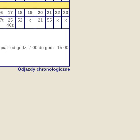
16
17
18
19
20
21
22
23
7t
25
52
x
21
55
x
x
40z
piąt. od godz. 7:00 do godz. 15:00
Odjazdy chronologiczne