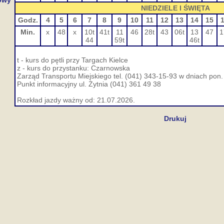
owy
NIEDZIELE I ŚWIĘTA
Godz.
4
5
6
7
8
9
10
11
12
13
14
15
Min.
x
48
x
10t
41t
11
46
28t
43
06t
13
47
1
44
59t
46t
t - kurs do pętli przy Targach Kielce
z - kurs do przystanku: Czarnowska
Zarząd Transportu Miejskiego tel. (041) 343-15-93 w dniach pon. 
Punkt informacyjny ul. Żytnia (041) 361 49 38
Rozkład jazdy ważny od: 21.07.2026.
Drukuj