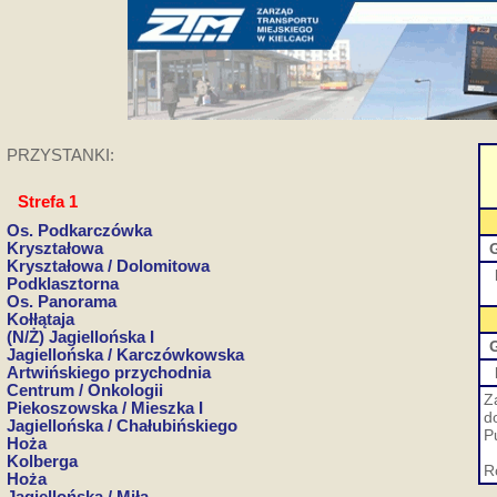
PRZYSTANKI:
Strefa 1
Os. Podkarczówka
Kryształowa
Kryształowa / Dolomitowa
Podklasztorna
Os. Panorama
Kołłątaja
(N/Ż) Jagiellońska I
Jagiellońska / Karczówkowska
Artwińskiego przychodnia
Centrum / Onkologii
Z
Piekoszowska / Mieszka I
d
Jagiellońska / Chałubińskiego
P
Hoża
Kolberga
R
Hoża